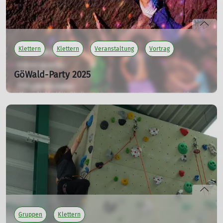
Klettern
Klettern
Veranstaltung
Vortrag
GöWald-Party 2025
Gölympia inclusive
Sa. 12.09.2026, 10:00 Uhr - So. 13.09.2026, 12:00 Uhr
Die alljährliche Outdoorparty mit Kletternachmittag im
Sandsteinsteinklettergebiet Göttinger Wald.
mehr erfahren
Gruppen
Klettern