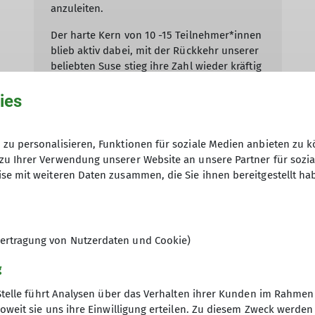
anzuleiten.
Der harte Kern von 10 -15 Teilnehmer*innen
blieb aktiv dabei, mit der Rückkehr unserer
beliebten Suse stieg ihre Zahl wieder kräftig
an.
ies
Dennoch ist immer noch Platz für
„Neulinge“, die sich im kommenden Winter
unter Suses Anleitung fit halten wollen.
zu personalisieren, Funktionen für soziale Medien anbieten zu k
zu Ihrer Verwendung unserer Website an unsere Partner für sozi
se mit weiteren Daten zusammen, die Sie ihnen bereitgestellt ha
mehr erfahren
ertragung von Nutzerdaten und Cookie)
g
Stelle führt Analysen über das Verhalten ihrer Kunden im Rahmen
oweit sie uns ihre Einwilligung erteilen. Zu diesem Zweck werde