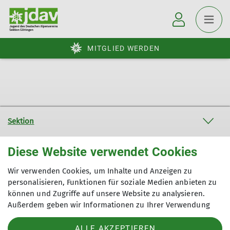
MITGLIED WERDEN
Sektion
Diese Website verwendet Cookies
Aktuelles
Wir verwenden Cookies, um Inhalte und Anzeigen zu
Partner
personalisieren, Funktionen für soziale Medien anbieten zu
können und Zugriffe auf unsere Website zu analysieren.
Außerdem geben wir Informationen zu Ihrer Verwendung
unserer Website an unsere Partner für soziale Medien,
Sektion Göttingen des Deutschen Alpenvereins e.V.
Werbung und Analysen weiter. Unsere Partner führen diese
ALLE AKZEPTIEREN