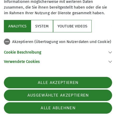
Informationen möglicherweise mit weiteren Daten
25.07.2026
zusammen, die Sie ihnen bereitgestellt haben oder die sie
im Rahmen Ihrer Nutzung der Dienste gesammelt haben.
Status
frei
Organisation
Volker Ruwisch
ANALYTICS
SYSTEM
YOUTUBE VIDEOS
Details
Akzeptieren (Übertragung von Nutzerdaten und Cookie)
Cookie Beschreibung
Wegebau-Woche auf dem Göttinger Weg
01.08.2026
Verwendete Cookies
Status
wenige frei
Details
ALLE AKZEPTIEREN
AUSGEWÄHLTE AKZEPTIEREN
Klettertechnik-3
06.08.2026
ALLE ABLEHNEN
Status
frei