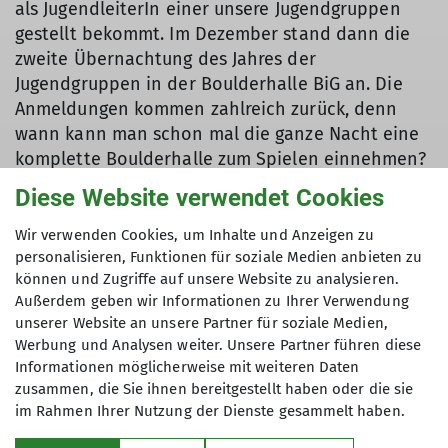
als JugendleiterIn einer unsere Jugendgruppen
gestellt bekommt. Im Dezember stand dann die
zweite Übernachtung des Jahres der
Jugendgruppen in der Boulderhalle BiG an. Die
Anmeldungen kommen zahlreich zurück, denn
wann kann man schon mal die ganze Nacht eine
komplette Boulderhalle zum Spielen einnehmen?
Diese Website verwendet Cookies
Wir verwenden Cookies, um Inhalte und Anzeigen zu
Spielen heißt dieses Mal vor allem: Zombieball
personalisieren, Funktionen für soziale Medien anbieten zu
trifft Völkerball. Stundenlang spielen wir - Kinder,
können und Zugriffe auf unsere Website zu analysieren.
Jugendliche und JugendleiterInnen - ein ad hoc
Außerdem geben wir Informationen zu Ihrer Verwendung
ausgedachten Spiel, dass einer Mischung aus
unserer Website an unsere Partner für soziale Medien,
Werbung und Analysen weiter. Unsere Partner führen diese
Zombieball und Völkerball entspricht. Zwei Teams,
Informationen möglicherweise mit weiteren Daten
man wirft sich gegenseitig ab, wer getroffen ist
zusammen, die Sie ihnen bereitgestellt haben oder die sie
muss sich dort hinsetzen, darf aber noch weiter
im Rahmen Ihrer Nutzung der Dienste gesammelt haben.
abwerfen. Wenn man jemanden aus dem Sitzen
trifft oder die Person getroffen wird, die einen