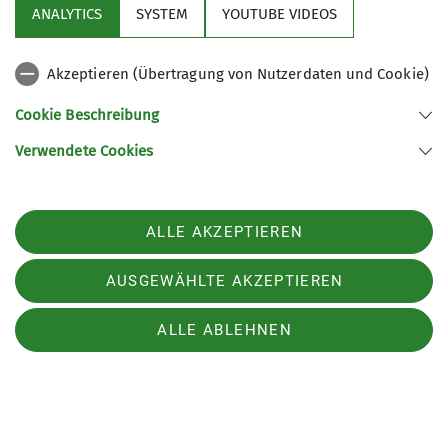
ANALYTICS
SYSTEM
YOUTUBE VIDEOS
abgeworfen hatte, darf man wieder aufstehen
und weiter rennen. Ein Ende oder ein Ziel hatte
das Spiel nicht wirklich, braucht es aber auch
Akzeptieren (Übertragung von Nutzerdaten und Cookie)
nicht. Wir hatten einfach gemeinsam Spaß am
Cookie Beschreibung
Rumlaufen und Abwerfen.
Verwendete Cookies
Die Kletterschuhe lagen in dieser BiG
Übernachtung fast nur am Rande. Nach einer
ALLE AKZEPTIEREN
erholsamen Nacht im Schlafsack auf den weichen
Bouldermatten, brachte Jürgen zu aller Freude
AUSGEWÄHLTE AKZEPTIEREN
frische Brötchen und Gebäck. Es bleibt aber nicht
nur eine weitere BiG Übernachtung voller Spaß in
ALLE ABLEHNEN
unseren Erinnerungen, sondern es bleibt auch die
Frage: "Wann machen wir wieder eine BiG
Übernachtung?" Antwort: "Ist in Planung,
wahrscheinlich Anfang April".