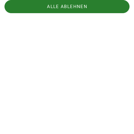
ALLE ABLEHNEN
Tour des Monats Juli 2025
Rundwanderung : Salzderhelden - Einbeck -
Salzderhelden
01.07.2025
mehr erfahren