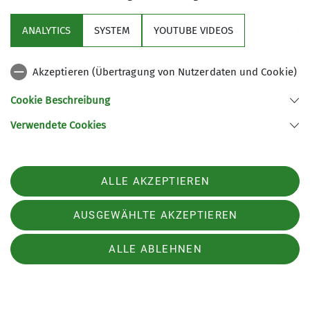
Höhenmeter zu überwinden.
ANALYTICS
SYSTEM
YOUTUBE VIDEOS
Wanderer mit dem Harzer Wanderstempelheft
können folgende Stempel erwerben: Stiefmutter,
Wandeleiche, Roter Schuss und Sonderstempel
Akzeptieren (Übertragung von Nutzerdaten und Cookie)
Zweiländereiche.
Cookie Beschreibung
Walkenried ist mit dem ÖPNV erreichbar.
Verwendete Cookies
GPX
PDF
ALLE AKZEPTIEREN
AUSGEWÄHLTE AKZEPTIEREN
ALLE ABLEHNEN