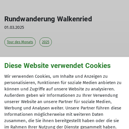
Rundwanderung Walkenried
01.03.2025
Tour des Monats
2025
Diese Website verwendet Cookies
Die Tour des Monats März führt in den Südharz.
Wir verwenden Cookies, um Inhalte und Anzeigen zu
Es geht von Walkenried über den
personalisieren, Funktionen für soziale Medien anbieten zu
Karstwanderweg zum Grenzwanderweg und über
können und Zugriffe auf unsere Website zu analysieren.
die Zweiländereiche, Stiefmutter und
Außerdem geben wir Informationen zu Ihrer Verwendung
Wandeleiche zum Aussichtspunkt Roter Schuss.
unserer Website an unsere Partner für soziale Medien,
Danach erfolgt der Abstieg nach Ellrich und der
Werbung und Analysen weiter. Unsere Partner führen diese
Rückweg zum Bahnhof in Walkenried.
Informationen möglicherweise mit weiteren Daten
zusammen, die Sie ihnen bereitgestellt haben oder die sie
Die Wanderung ist ca. 17 km lang und es sind 300
im Rahmen Ihrer Nutzung der Dienste gesammelt haben.