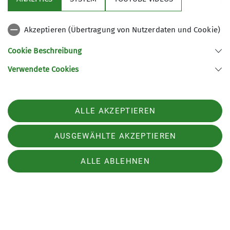
Die mittelschwere Streckenwanderung ist ca. 17
km (+ 370 /- 350 m) lang und führt überwiegend
Akzeptieren (Übertragung von Nutzerdaten und Cookie)
über gut begehbare Wirtschafts- und Waldwege.
Cookie Beschreibung
Einige kleinere Anstiege sind zu bewältigen.
Verwendete Cookies
PDF
GPX
ALLE AKZEPTIEREN
AUSGEWÄHLTE AKZEPTIEREN
ALLE ABLEHNEN