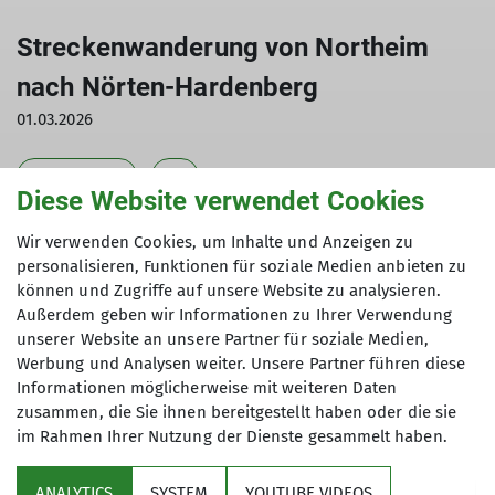
Streckenwanderung von Northeim
nach Nörten-Hardenberg
01.03.2026
Tour des Monats
2026
Diese Website verwendet Cookies
Wir verwenden Cookies, um Inhalte und Anzeigen zu
personalisieren, Funktionen für soziale Medien anbieten zu
Die Streckenwanderung startet am Bahnhof in
können und Zugriffe auf unsere Website zu analysieren.
Northeim. Sie führt zuerst durch den Northeimer
Außerdem geben wir Informationen zu Ihrer Verwendung
Stadtpark und geht weiter bergauf zum
unserer Website an unsere Partner für soziale Medien,
Werbung und Analysen weiter. Unsere Partner führen diese
Wieterturm. Einen Kammweg entlang wandert
Informationen möglicherweise mit weiteren Daten
man in Richtung Golfplatz. An Bühle, Bishausen
zusammen, die Sie ihnen bereitgestellt haben oder die sie
und der Burg Hardenberg vorbei geht es in
im Rahmen Ihrer Nutzung der Dienste gesammelt haben.
Richtung Nörten-Hardenberg. Die Tour endet am
Bahnhof in Nörten-Hardenberg.
ANALYTICS
SYSTEM
YOUTUBE VIDEOS