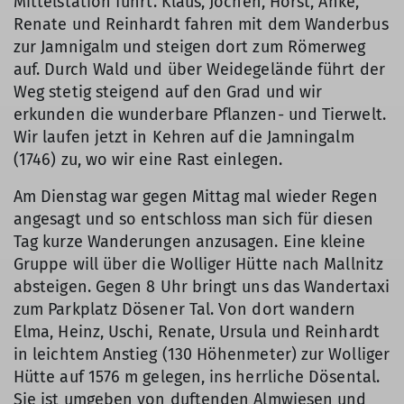
Mittelstation führt. Klaus, Jochen, Horst, Anke,
Renate und Reinhardt fahren mit dem Wanderbus
zur Jamnigalm und steigen dort zum Römerweg
auf. Durch Wald und über Weidegelände führt der
Weg stetig steigend auf den Grad und wir
erkunden die wunderbare Pflanzen- und Tierwelt.
Wir laufen jetzt in Kehren auf die Jamningalm
(1746) zu, wo wir eine Rast einlegen.
Am Dienstag war gegen Mittag mal wieder Regen
angesagt und so entschloss man sich für diesen
Tag kurze Wanderungen anzusagen. Eine kleine
Gruppe will über die Wolliger Hütte nach Mallnitz
absteigen. Gegen 8 Uhr bringt uns das Wandertaxi
zum Parkplatz Dösener Tal. Von dort wandern
Elma, Heinz, Uschi, Renate, Ursula und Reinhardt
in leichtem Anstieg (130 Höhenmeter) zur Wolliger
Hütte auf 1576 m gelegen, ins herrliche Dösental.
Sie ist umgeben von duftenden Almwiesen und