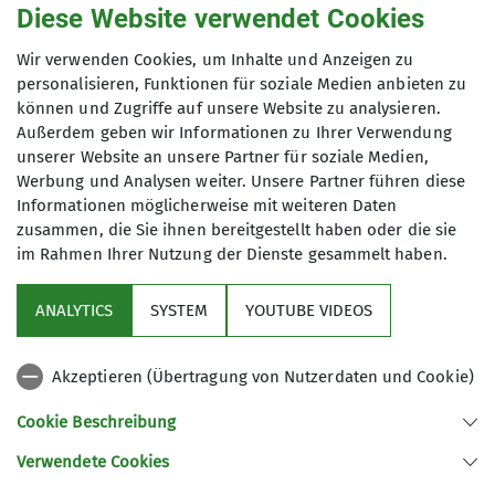
Wolfgang und acht weitere Weggefährten/innen
Diese Website verwendet Cookies
fahren heute Morgen mit der österreichischen
Wir verwenden Cookies, um Inhalte und Anzeigen zu
Bundesbahn nach Bad Gastein und anschließend
personalisieren, Funktionen für soziale Medien anbieten zu
mit einem Wandertaxi weiter über die
können und Zugriffe auf unsere Website zu analysieren.
mautpflichtige Gasteiner Alpenstraße nach
Außerdem geben wir Informationen zu Ihrer Verwendung
Sportgastein bis zum großen Parkplatz bei der
unserer Website an unsere Partner für soziale Medien,
Goldbergbahn. Die Gruppe will den
Werbung und Analysen weiter. Unsere Partner führen diese
Alpenhauptkamm von Sportgastein (1600 m) ins
Informationen möglicherweise mit weiteren Daten
zusammen, die Sie ihnen bereitgestellt haben oder die sie
Tauerntal überqueren. Über eine flache
im Rahmen Ihrer Nutzung der Dienste gesammelt haben.
Forststraße laufen wir am Marie-Valerie-Haus
vorbei, über das Nassfeld bis zum Ende des
ANALYTICS
SYSTEM
YOUTUBE VIDEOS
breiten Talkessels. Dabei wandert man entlang
eines Gebirgsbaches mit Ausblick auf das
Schareck sowie das Skigebiet von Sportgastein
Akzeptieren (Übertragung von Nutzerdaten und Cookie)
mit dem Kreuzkogel (2688 m) und passiert dabei
Cookie Beschreibung
eine Vielzahl von bewirtschafteten Almhütten.
Die Hagener Hütte, unser Tagesziel, ist vom
Verwendete Cookies
Talboden aus schon sichtbar. Am Talschluss