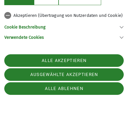
Die Strecke verläuft überwiegend auf gut
befestigten Wegen, teilweise auf Pfaden.
Akzeptieren (Übertragung von Nutzerdaten und Cookie)
Witzenhausen ist mit dem ÖPNV (RB83) stündlich
zu erreichen.
Cookie Beschreibung
Verwendete Cookies
PDF
GPX
ALLE AKZEPTIEREN
AUSGEWÄHLTE AKZEPTIEREN
ALLE ABLEHNEN