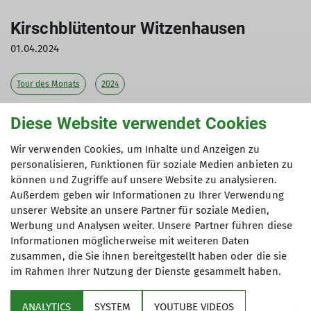
Kirschblütentour Witzenhausen
01.04.2024
Tour des Monats
2024
Diese Website verwendet Cookies
Wir verwenden Cookies, um Inhalte und Anzeigen zu
Die Rundwanderung führt vom Bahnhof durch
personalisieren, Funktionen für soziale Medien anbieten zu
das Zentrum von Witzenhausen auf dem
können und Zugriffe auf unsere Website zu analysieren.
Kirschwanderweg 1 zum Sulzberg und weiter auf
Außerdem geben wir Informationen zu Ihrer Verwendung
dem Werra-Burgen-Steig durch Wendershausen.
unserer Website an unsere Partner für soziale Medien,
Von dort geht es zurück ins Zentrum von
Werbung und Analysen weiter. Unsere Partner führen diese
Witzenhausen und dann zum Bahnhof.
Informationen möglicherweise mit weiteren Daten
zusammen, die Sie ihnen bereitgestellt haben oder die sie
Die Streckenlänge beträgt ca. 17 km mit ca. 400
im Rahmen Ihrer Nutzung der Dienste gesammelt haben.
Höhenmetern.
ANALYTICS
SYSTEM
YOUTUBE VIDEOS