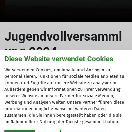
Jugendvollversamml
ung 2024
Diese Website verwendet Cookies
Wir verwenden Cookies, um Inhalte und Anzeigen zu
personalisieren, Funktionen für soziale Medien anbieten zu
10.12.2024
können und Zugriffe auf unsere Website zu analysieren.
Außerdem geben wir Informationen zu Ihrer Verwendung
Aktuelles
Jugend
Hauptartikel
unserer Website an unsere Partner für soziale Medien,
Werbung und Analysen weiter. Unsere Partner führen diese
Informationen möglicherweise mit weiteren Daten
Liebes Mitglied der JDAV Göttingen,
zusammen, die Sie ihnen bereitgestellt haben oder die sie
Du möchtest in der JDAV Göttingen
im Rahmen Ihrer Nutzung der Dienste gesammelt haben.
mitbestimmen? Dann komme am Dienstag, den