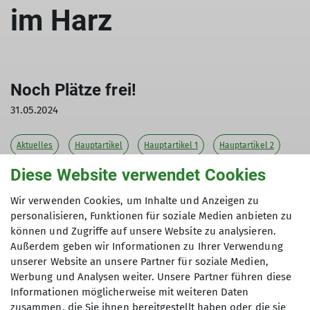
im Harz
Noch Plätze frei!
31.05.2024
Aktuelles
Hauptartikel
Hauptartikel 1
Hauptartikel 2
Diese Website verwendet Cookies
Hauptartikel 3
Wir verwenden Cookies, um Inhalte und Anzeigen zu
Liebe Wanderfreund:innen der DAV Sektion
personalisieren, Funktionen für soziale Medien anbieten zu
Göttingen,
können und Zugriffe auf unsere Website zu analysieren.
Außerdem geben wir Informationen zu Ihrer Verwendung
Ende Mai lädt die DAV Sektion Göttingen Euch
unserer Website an unsere Partner für soziale Medien,
herzlich zum „3. Wanderwochenende Harz“ vom
Werbung und Analysen weiter. Unsere Partner führen diese
31. Mai – 2. Juni 2024 auf die Malepartushütte der
Informationen möglicherweise mit weiteren Daten
DAV Sektion Hildesheim ein. Gemeinsam wollen
zusammen, die Sie ihnen bereitgestellt haben oder die sie