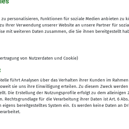
ies
zu personalisieren, Funktionen für soziale Medien anbieten zu k
zu Ihrer Verwendung unserer Website an unsere Partner für sozi
se mit weiteren Daten zusammen, die Sie ihnen bereitgestellt ha
leine" Wegebau am Steinbruch
ertragung von Nutzerdaten und Cookie)
wie Wege- und Routenpflege
2. machen, aber da lag zu viel
g
Sanierungsaktion geplant, um
Stelle führt Analysen über das Verhalten ihrer Kunden im Rahmen
versuchen wir beides so gut es
oweit sie uns ihre Einwilligung erteilen. Zu diesem Zweck werde
llt. Die Erstellung der Nutzungsprofile erfolgt zu dem alleinigen 
ie Verbuschung ist wieder
. Rechtsgrundlage für die Verarbeitung ihrer Daten ist Art. 6 Abs. 
ztes Jahr sehr gründlich
n eigens bereitgestelltes System ein. Es werden keine Daten an D
en dazu, lernt Leute im AKN
erarbeitet.
r tolles Sandsteinklettergebiet!