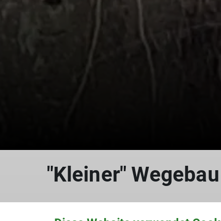
"Kleiner" Wegebau
06.03.2026