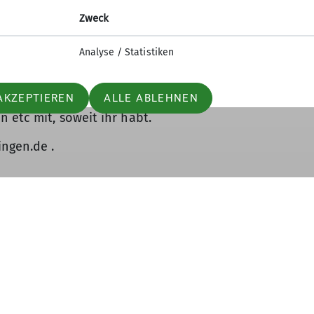
in Selbstsicherung im
h gerne Leute, die am Boden
Zweck
Zuwege überarbeiten und
Analyse / Statistiken
enn ihr erst später könnt, kommt
AKZEPTIEREN
ALLE ABLEHNEN
rbeitshandschuhe, Kletterzeug zum
 etc mit, soweit ihr habt.
ingen.de .