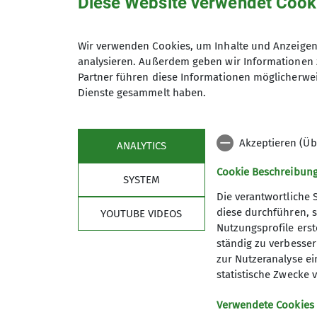
Diese Website verwendet Cook
Aktuelles
Hauptartikel
Wir verwenden Cookies, um Inhalte und Anzeigen 
analysieren. Außerdem geben wir Informationen 
Hallo Sandsteinfreund*innen,
Partner führen diese Informationen möglicherwei
Dienste gesammelt haben.
am Freitag, den 06.03.2026, findet der "k
Mariaspring statt.
Akzeptieren (Üb
ANALYTICS
Alljährlich ist dort eine Entbuschung so
notwendig. Dies wollten wir schon am 07.0
Cookie Beschreibun
SYSTEM
Schnee. Jetzt im März war zunächst eine 
Die verantwortliche 
unsichere Haken auszutauschen. Aber nun 
diese durchführen, s
YOUTUBE VIDEOS
geht unter einen Hut zu bekommen.
Nutzungsprofile erste
Alle helfenden Hände sind willkommen! D
ständig zu verbessern
unheimlich fortgeschritten, obwohl wir let
zur Nutzeranalyse ei
waren. Bitte beteiligt euch an den Arbeit
statistische Zwecke v
kennen, macht mit, engagiert euch für unse
Verwendete Cookies