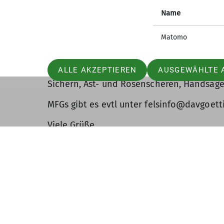
Wir können sowohl Leute gebrauchen, die 
Absturzgelände arbeiten können, als auc
Name
helfen (Totholz vom Felsfuss entfernen, 
freischneiden).
Matomo
Kommt bitte ab 12 Uhr zum Steinbruch. W
ALLE AKZEPTIEREN
AUSGEWÄHLTE 
gerne auch am Nachmittag dazu. Bringt A
Sichern, Ast- und Rosenscheren, Handsägen
MFGs gibt es evtl unter felsinfo@davgoett
Viele Grüße
Ingo vom DAV