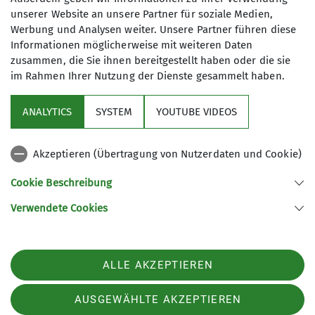
Mitteilungsheft für
unserer Website an unsere Partner für soziale Medien,
Werbung und Analysen weiter. Unsere Partner führen diese
2025 ist da!
Informationen möglicherweise mit weiteren Daten
zusammen, die Sie ihnen bereitgestellt haben oder die sie
im Rahmen Ihrer Nutzung der Dienste gesammelt haben.
ANALYTICS
SYSTEM
YOUTUBE VIDEOS
31.12.2025
Akzeptieren (Übertragung von Nutzerdaten und Cookie)
Aktuelles
Hauptartikel
Cookie Beschreibung
Hier
könnt ihr wieder das neuste Mitteilungsheft
über die Aktivitäten des letzten Halbjahrs lesen.
Verwendete Cookies
ALLE AKZEPTIEREN
Sektion
AUSGEWÄHLTE AKZEPTIEREN