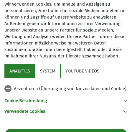
Das zweite
Wir verwenden Cookies, um Inhalte und Anzeigen zu
personalisieren, Funktionen für soziale Medien anbieten zu
Mitteilungsheft 2024
können und Zugriffe auf unsere Website zu analysieren.
Außerdem geben wir Informationen zu Ihrer Verwendung
ist da!
unserer Website an unsere Partner für soziale Medien,
Werbung und Analysen weiter. Unsere Partner führen diese
Informationen möglicherweise mit weiteren Daten
zusammen, die Sie ihnen bereitgestellt haben oder die sie
im Rahmen Ihrer Nutzung der Dienste gesammelt haben.
31.12.2024
ANALYTICS
SYSTEM
YOUTUBE VIDEOS
Aktuelles
Hauptartikel
Akzeptieren (Übertragung von Nutzerdaten und Cookie)
Liebe Mitglieder,
Cookie Beschreibung
das zweite Mitteilungsheft 2024 ist da. Ihr könnt
es hier auf der
Website
direkt anschauen.
Verwendete Cookies
Viel Spaß beim Lesen!