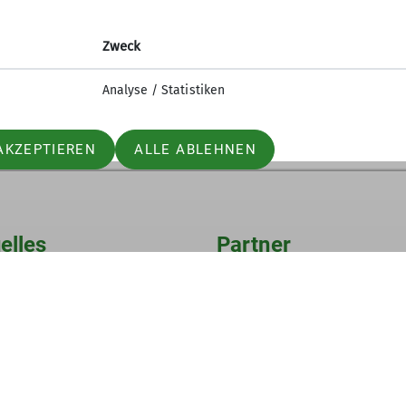
en unsere langjährigen Mitglieder. Danach geht es we
st und Vegetarischem.
Zweck
Analyse / Statistiken
AKZEPTIEREN
ALLE ABLEHNEN
elles
Partner
iter-in werden
Lotto-Sport-Stiftung
n und Klettern
RoXx
nfos Mailingliste
BiG
elle Mitteilungsheft
Unterwegs (Outdoor Artikel)