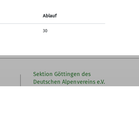
iter mit einer kleinen Sommerparty bei
Ablauf
30
Sektion Göttingen des
Deutschen Alpenvereins e.V.
Kurze Straße 16
37073 Göttingen
Telefon +4955143815