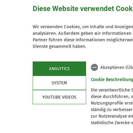
Diese Website verwendet Cook
Wir verwenden Cookies, um Inhalte und Anzeigen 
analysieren. Außerdem geben wir Informationen 
DAV Sommerfest 
Partner führen diese Informationen möglicherwei
Dienste gesammelt haben.
Akzeptieren (Üb
ANALYTICS
17.08.2024
Cookie Beschreibun
SYSTEM
Aktuelles
Hauptartikel
Die verantwortliche 
diese durchführen, s
YOUTUBE VIDEOS
Dieses Jahr wird der DAV Göttingen wiede
Nutzungsprofile erste
ständig zu verbessern
Klettern und Bouldern am RoXx
zur Nutzeranalyse ei
Kistenklettern und weitere Spiele für die 
statistische Zwecke v
Outdoorflohmarkt