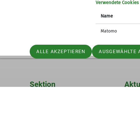
Verwendete Cookies
Um 18 Uhr begrüßen wir alle Gäste und ehr
Musik, kühlen Getränken und Grillbratwur
Name
Schaut vorbei!
Matomo
ALLE AKZEPTIEREN
AUSGEWÄHLTE 
Sektion
Aktu
Geschäftsstelle
Jugendle
Mitglied werden
Studiere
Ehrenamt
GöWald I
Prävention sexualisierte Gewalt
Das aktu