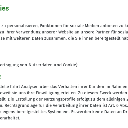
ies
zu personalisieren, Funktionen für soziale Medien anbieten zu k
zu Ihrer Verwendung unserer Website an unsere Partner für sozi
2024
se mit weiteren Daten zusammen, die Sie ihnen bereitgestellt ha
ertragung von Nutzerdaten und Cookie)
g
Stelle führt Analysen über das Verhalten ihrer Kunden im Rahmen
oweit sie uns ihre Einwilligung erteilen. Zu diesem Zweck werde
r ein Sommerfest veranstalten, dabei auf dem Program
llt. Die Erstellung der Nutzungsprofile erfolgt zu dem alleinigen 
. Rechtsgrundlage für die Verarbeitung ihrer Daten ist Art. 6 Abs. 
n eigens bereitgestelltes System ein. Es werden keine Daten an D
ganze Familie
erarbeitet.