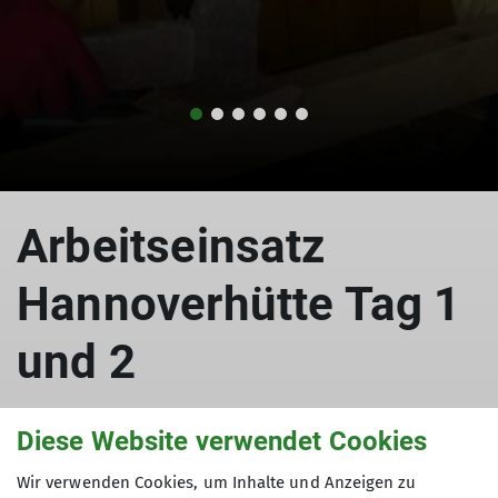
Arbeitseinsatz
Hannoverhütte Tag 1
und 2
Diese Website verwendet Cookies
Wir entrümpeln die Hannoverhütte
Wir verwenden Cookies, um Inhalte und Anzeigen zu