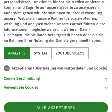
30.09.2024
personalisieren, Funktionen für soziale Medien anbieten zu
können und Zugriffe auf unsere Website zu analysieren.
Außerdem geben wir Informationen zu Ihrer Verwendung
Hauptartikel
Hütten
unserer Website an unsere Partner für soziale Medien,
Werbung und Analysen weiter. Unsere Partner führen diese
10 Bigbags sind voll mit Gerümpel aus den beiden
Informationen möglicherweise mit weiteren Daten
Räumen der Hannoverhütte: das zerlegte und
zusammen, die Sie ihnen bereitgestellt haben oder die sie
zersägte Bettenlager, abgeschraubte Regale,
im Rahmen Ihrer Nutzung der Dienste gesammelt haben.
modrige Matratzen, müffelnde Eckbankpolster,
angefautles Fussbodenholz aus der Küchenecke.
ANALYTICS
SYSTEM
YOUTUBE VIDEOS
Außerdem holten wir 1000 Dinge vom Boden, die
sich in den letzten Jahrzehnten dort
Akzeptieren (Übertragung von Nutzerdaten und Cookie)
angesammelt hatten: ein defektes Snwoboard,
ein alter Rettungsschlitten, eine wackelige
Cookie Beschreibung
Holzleiter, eine kaputte Strickleiter, Pappkartons
Verwendete Cookies
voll Leergut, abgetragene Kleidung, unbrauchbare
Gasheizgeräte, zerlegte Doppelstockbetten,
klapprige Liegestühle, eine riesige Styroporbox,
ALLE AKZEPTIEREN
feuchte Matratzen, von Mäusen angenagte