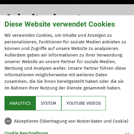
Arbeitseinsatz
Diese Website verwendet Cookies
Hannoverhütte 2024
Wir verwenden Cookies, um Inhalte und Anzeigen zu
personalisieren, Funktionen für soziale Medien anbieten zu
Tag 5 bis 7
können und Zugriffe auf unsere Website zu analysieren.
Außerdem geben wir Informationen zu Ihrer Verwendung
unserer Website an unsere Partner für soziale Medien,
Werbung und Analysen weiter. Unsere Partner führen diese
Informationen möglicherweise mit weiteren Daten
Wir kommen weiter gut voran
zusammen, die Sie ihnen bereitgestellt haben oder die sie
im Rahmen Ihrer Nutzung der Dienste gesammelt haben.
30.09.2024
ANALYTICS
SYSTEM
YOUTUBE VIDEOS
Hauptartikel
Hütten
Nebel und Nieselregen bleiben.Wir arbeiten
Akzeptieren (Übertragung von Nutzerdaten und Cookie)
konzentriert weiter: oft mit unerwarteter
Cookie Beschreibung