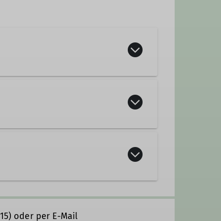
g erfolgreich und sicher zu
an anspruchsvolleren geführten
se für Kletternde angeboten.
Touren mit anderen DAV Mitgliedern
!
815) oder per E-Mail