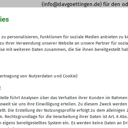
(info@davgoettingen.de) für den o
in der Geschäftsstelle (Anmeldung ob
ies
Mindesteilnehmerzahl: 5 Personen
zu personalisieren, Funktionen für soziale Medien anbieten zu k
Kosten pro Abend:
zu Ihrer Verwendung unserer Website an unsere Partner für sozi
Mitglieder: kostenlos,
se mit weiteren Daten zusammen, die Sie ihnen bereitgestellt ha
Nichtmitglieder: 2,- Euro
ertragung von Nutzerdaten und Cookie)
g
Stelle führt Analysen über das Verhalten ihrer Kunden im Rahmen
oweit sie uns ihre Einwilligung erteilen. Zu diesem Zweck werde
llt. Die Erstellung der Nutzungsprofile erfolgt zu dem alleinigen 
. Rechtsgrundlage für die Verarbeitung ihrer Daten ist Art. 6 Abs. 
n eigens bereitgestelltes System ein. Es werden keine Daten an D