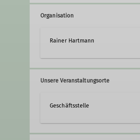
Organisation
Rainer Hartmann
(0551) 210 21
hartman
Unsere Veranstaltungsorte
Qualifikationen
Geschäftsstelle
Wanderleiter*in
Kurze Straße 16
37073 Göttingen