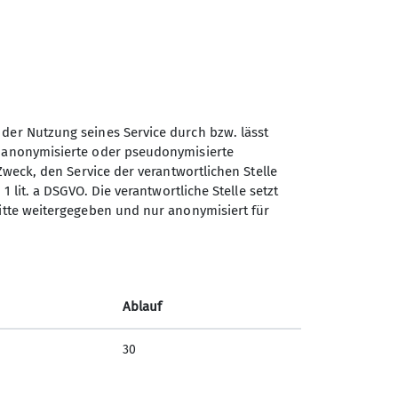
Spielen können. In der
türlich auch sehr gerne. Gerne
Felsen (in Mariaspring) klettern
 der Nutzung seines Service durch bzw. lässt
n anonymisierte oder pseudonymisierte
Zweck, den Service der verantwortlichen Stelle
1 lit. a DSGVO. Die verantwortliche Stelle setzt
Sektion Göttingen des
ritte weitergegeben und nur anonymisiert für
Deutschen Alpenvereins e.V.
Kurze Straße 16
37073 Göttingen
Ablauf
Telefon 055143815
30