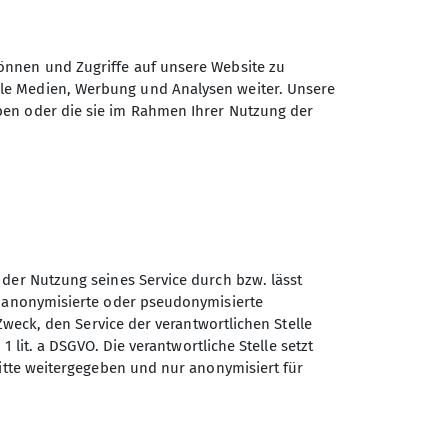
r Diversität an vorhandenen
pe momentan noch in der
önnen und Zugriffe auf unsere Website zu
terten Jugendlichen. Im letzten
ehnen verbringen wir die meiste
ale Medien, Werbung und Analysen weiter. Unsere
erabschieden.
ben oder die sie im Rahmen Ihrer Nutzung der
n nächsten Projekten neben und mit
r Zeit ein hervorragendes
en und den komischen Schuhen
orstieg wagten. Jede dritte Woche
egssichern und -klettern, sodass
haben wir einen Herbst- ausflug
ommen, aber auch die
rn wird.
ir freuen uns auf noch viele
ung durch Daniel und Charlotte,
Spielen können. In der
türlich auch sehr gerne. Gerne
 der Nutzung seines Service durch bzw. lässt
Felsen (in Mariaspring) klettern
n anonymisierte oder pseudonymisierte
Zweck, den Service der verantwortlichen Stelle
1 lit. a DSGVO. Die verantwortliche Stelle setzt
Sektion Göttingen des
ritte weitergegeben und nur anonymisiert für
Deutschen Alpenvereins e.V.
Kurze Straße 16
37073 Göttingen