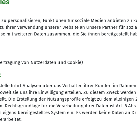
ies
r Kern von Kletterfreunden geformt – angesichts diese
terschiedlichen Altersstufen befindet sich die Grup
zu personalisieren, Funktionen für soziale Medien anbieten zu k
s zehn 11- bis 13-jährigen kletter- und boulderbegeis
piel und dem – mal mehr, mal weniger beliebten – D
zu Ihrer Verwendung unserer Website an unsere Partner für sozi
ainierteam und wir durften Jule begrüßen und Marie v
se mit weiteren Daten zusammen, die Sie ihnen bereitgestellt ha
 die einen, die schon seit Jahren dabei sind, an ihre
n wir vier neue Jugendliche aufnehmen, die nach kurze
mal mit der ungewohnten Höhe, den Sicherungsgerät
sen haben, während unsere alten Hasen sich in den V
etternovizen beherrschen inzwischen (fast) das Vorsti
d gönnen dem RoXx eine Erholungspause. Im Oktober 
sich viel bei uns getan: Wir haben neue Kinder aufgen
eg klettert und das überhängende Dach im RoXx erobe
 mancher trägt sein Pfingstcamp-Band heute noch. W
 etwas geändert. Lena und Paula bekommen unterstütz
ertragung von Nutzerdaten und Cookie)
insam verbrachte Klettermeter.
g
gelmäßig treffen können und gemeinsam Klettern und 
ufwärmen am liebsten Zombieball. Klettern tun wir na
Stelle führt Analysen über das Verhalten ihrer Kunden im Rahmen
e Welt. Wir hoffen, dass wir im Sommer wieder an den 
oweit sie uns ihre Einwilligung erteilen. Zu diesem Zweck werde
 sehr glücklich in der Kletterhalle.
llt. Die Erstellung der Nutzungsprofile erfolgt zu dem alleinigen 
. Rechtsgrundlage für die Verarbeitung ihrer Daten ist Art. 6 Abs. 
n eigens bereitgestelltes System ein. Es werden keine Daten an D
erarbeitet.
elles
Partner
iter-in werden
Lotto-Sport-Stiftung