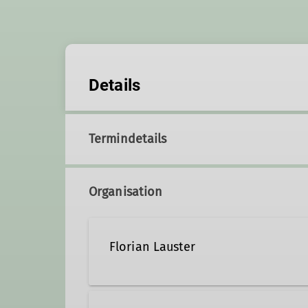
Details
Termindetails
Organisation
Florian Lauster
01578 72 040 12
floria