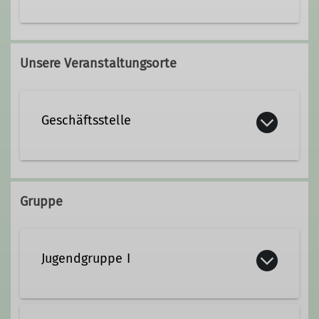
01578 72 040 12
Unsere Veranstaltungsorte
florian.lauster@davgoettingen.de
Geschäftsstelle
Qualifikationen
Jugendleiter*in
AM Sportklettern 1
Kurze Straße 16
37073 Göttingen
Gruppe
AM Sportklettern 2
AM Sportklettern 3
Jugendgruppe I
AM Klettersteig
AM Bergsteigen
Als eine Zusammensetzung aus