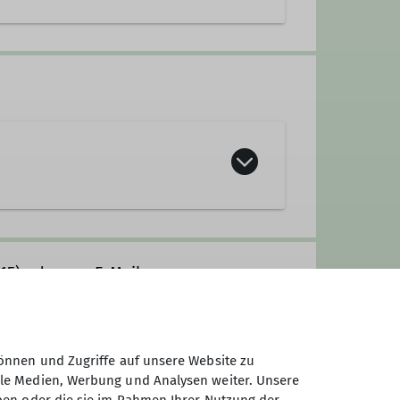
g erfolgreich und sicher zu
815) oder per E-Mail
an anspruchsvolleren geführten
der die betreffenden Schulungsabende
se für Kletternde angeboten.
ligatorisch!)!
önnen und Zugriffe auf unsere Website zu
ale Medien, Werbung und Analysen weiter. Unsere