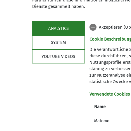
Partner führen diese Informationen möglicherwei
Preis
Dienste gesammelt haben.
Akzeptieren (Üb
ANALYTICS
Cookie Beschreibun
SYSTEM
Die verantwortliche 
diese durchführen, s
YOUTUBE VIDEOS
Nutzungsprofile erste
ständig zu verbessern
zur Nutzeranalyse ei
statistische Zwecke v
Sektion
Aktu
Verwendete Cookies
Geschäftsstelle
Jugendle
Mitglied werden
Studiere
Name
Ehrenamt
GöWald I
Prävention sexualisierte Gewalt
Das aktu
Matomo