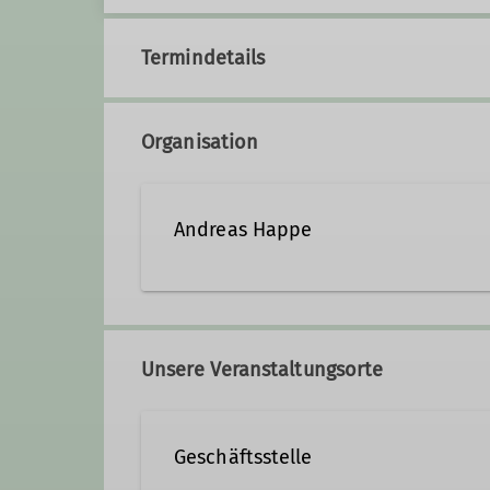
Termindetails
Organisation
Andreas Happe
(05504) 999 911
(0176) 4
Unsere Veranstaltungsorte
Qualifikationen
Geschäftsstelle
Trainer*in C Bergsteigen