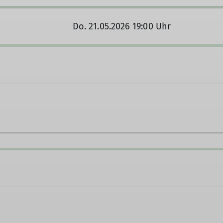
Do. 21.05.2026 19:00 Uhr
47 472 34
DAV@trekkingguide.de