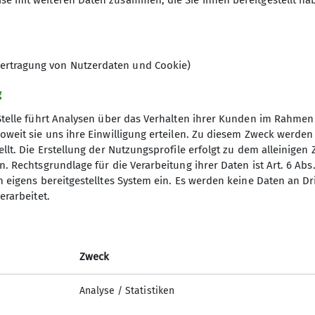
se mit weiteren Daten zusammen, die Sie ihnen bereitgestellt ha
Kosten pro Abend: Mitglieder: k
Euro
ertragung von Nutzerdaten und Cookie)
g
Stelle führt Analysen über das Verhalten ihrer Kunden im Rahmen
oweit sie uns ihre Einwilligung erteilen. Zu diesem Zweck werde
llt. Die Erstellung der Nutzungsprofile erfolgt zu dem alleinigen 
. Rechtsgrundlage für die Verarbeitung ihrer Daten ist Art. 6 Abs. 
n eigens bereitgestelltes System ein. Es werden keine Daten an D
erarbeitet.
elles
Partner
iter-in werden
Lotto-Sport-Stiftung
n und Klettern
RoXx
Zweck
nfos Mailingliste
BiG
elle Mitteilungsheft
Unterwegs (Outdoor Artikel)
Analyse / Statistiken