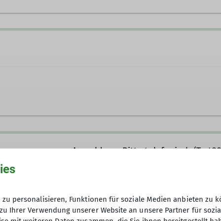
rt die Ausbildung innerhalb der Sektion.
gsteigende in die Lage zu versetzen Touren eigenständi
Anmeldung: Bitte telefonisch (T.: 43
und Fähigkeiten zu erwerben, die für eine Teilnahme 
(info@davgoettingen.de) für den o
weiteren werden grundlegende und weiterführende Kur
ies
in der Geschäftsstelle (Anmeldung ob
 Ausbildung
habt, meldet euch einfach bei uns!
Mindesteilnehmerzahl: 5 Personen
zu personalisieren, Funktionen für soziale Medien anbieten zu k
zu Ihrer Verwendung unserer Website an unsere Partner für sozi