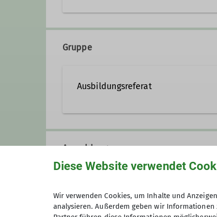
Kurze Straße 16
37073 Göttingen
Gruppe
Ausbildungsreferat
Das Ausbildungsreferat koordinie
Ziel ist es Kletterernde und Ber
Anmeldung
absolvieren und die Kenntnisse 
Touren Voraussetzung sind. Des
Diese Website verwendet Cook
Wenn ihr Interesse an einer
DAV
Wir verwenden Cookies, um Inhalte und Anzeigen 
analysieren. Außerdem geben wir Informationen 