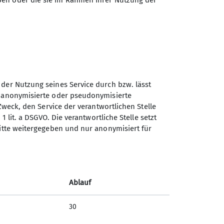
ben oder die sie im Rahmen Ihrer Nutzung der
ostenlos, Nichtmitglieder: 2,-
 der Nutzung seines Service durch bzw. lässt
n anonymisierte oder pseudonymisierte
Zweck, den Service der verantwortlichen Stelle
1 lit. a DSGVO. Die verantwortliche Stelle setzt
Sektion Göttingen des
ritte weitergegeben und nur anonymisiert für
Deutschen Alpenvereins e.V.
Kurze Straße 16
37073 Göttingen
Ablauf
Telefon +4955143815
30