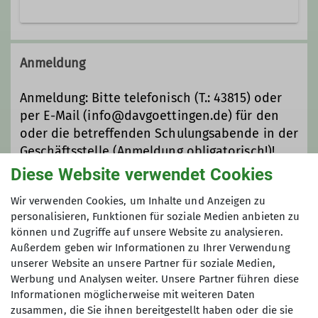
Das Ausbildungsreferat koordiniert die
Ausbildung innerhalb der Sektion.
Anmeldung
Ziel ist es Kletterernde und
Bergsteigende in die Lage zu
Anmeldung: Bitte telefonisch (T.: 43815) oder
versetzen Touren eigenständig
per E-Mail (info@davgoettingen.de) für den
erfolgreich und sicher zu absolvieren
oder die betreffenden Schulungsabende in der
und die Kenntnisse und Fähigkeiten
Geschäftsstelle (Anmeldung obligatorisch!)!
zu erwerben, die für eine Teilnahme
Mindesteilnehmerzahl: 5 Personen
Diese Website verwendet Cookies
an anspruchsvolleren geführten
Touren Voraussetzung sind.
Wir verwenden Cookies, um Inhalte und Anzeigen zu
Preis
Desweiteren werden grundlegende
personalisieren, Funktionen für soziale Medien anbieten zu
können und Zugriffe auf unsere Website zu analysieren.
und weiterführende Kurse für
Kosten pro Abend: Mitglieder: kostenlos,
Außerdem geben wir Informationen zu Ihrer Verwendung
Kletternde angeboten.
unserer Website an unsere Partner für soziale Medien,
Nichtmitglieder: 2,- Euro
Wenn ihr Interesse an einer
DAV
Werbung und Analysen weiter. Unsere Partner führen diese
Ausbildung
habt, meldet euch einfach
Informationen möglicherweise mit weiteren Daten
bei uns!
zusammen, die Sie ihnen bereitgestellt haben oder die sie