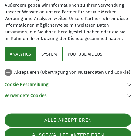
der sportliche Aspekt des Wanderns,
Außerdem geben wir Informationen zu Ihrer Verwendung
wir wollen in gemäßigtem Tempo
unserer Website an unsere Partner für soziale Medien,
30.10.2025
gesellig unterwegs sein und dabei
Werbung und Analysen weiter. Unsere Partner führen diese
nicht ganz so weite Strecken
Informationen möglicherweise mit weiteren Daten
zusammen, die Sie ihnen bereitgestellt haben oder die sie
zurücklegen.
im Rahmen Ihrer Nutzung der Dienste gesammelt haben.
Gewandert wird in der näheren
Umgebung Göttingens oder im
ANALYTICS
SYSTEM
YOUTUBE VIDEOS
Stadtwald. Die Länge der
Sektion
Wanderungen liegt zwischen 10 -
12km, Start- und Zielpunkt sind immer
Akzeptieren (Übertragung von Nutzerdaten und Cookie)
Aktuelles
mit öffentlichen Verkehrsmitteln
Cookie Beschreibung
erreichbar. Die Touren finden
Partner
ausschließlich von März bis Oktober
Verwendete Cookies
am ersten Samstag im Monat statt.
Treffpunkt, Länge, Charakter und Ziel
Sektion Göttingen des Deutschen Alpenvereins e.V.
der Wanderung, sowie
ALLE AKZEPTIEREN
Kurze Straße 16
Anmeldemöglichkeit, werden ca. eine
37073 Göttingen
Woche vor der Tour im
Telefon +4955143815
AUSGEWÄHLTE AKZEPTIEREN