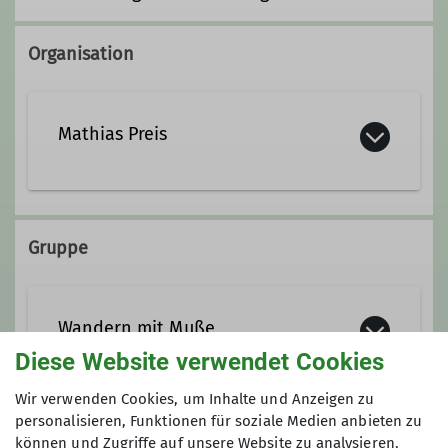
Organisation
Mathias Preis
mathiaspreis@posteo.de
Gruppe
Wandern mit Muße
Diese Website verwendet Cookies
Wir verwenden Cookies, um Inhalte und Anzeigen zu
Im Vordergrund dieses DAV
personalisieren, Funktionen für soziale Medien anbieten zu
Wanderangebotes steht nicht so sehr
Anmeldung bis
können und Zugriffe auf unsere Website zu analysieren.