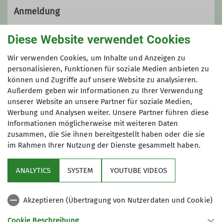
Anmeldung
(0176) 447 472 34
Die Anmeldung erfolgt über das
Diese Website verwendet Cookies
DAV@trekkingguide.de
Formular
trekkingguide.de/anmeldung.htm
Wir verwenden Cookies, um Inhalte und Anzeigen zu
personalisieren, Funktionen für soziale Medien anbieten zu
Maximale Teilnehmeranzahl
können und Zugriffe auf unsere Website zu analysieren.
Qualifikationen
Außerdem geben wir Informationen zu Ihrer Verwendung
unserer Website an unsere Partner für soziale Medien,
19
Trainer*in C Bergsteigen
Werbung und Analysen weiter. Unsere Partner führen diese
Informationen möglicherweise mit weiteren Daten
zusammen, die Sie ihnen bereitgestellt haben oder die sie
im Rahmen Ihrer Nutzung der Dienste gesammelt haben.
ANALYTICS
SYSTEM
YOUTUBE VIDEOS
Sektion
Akzeptieren (Übertragung von Nutzerdaten und Cookie)
Aktuelles
Cookie Beschreibung