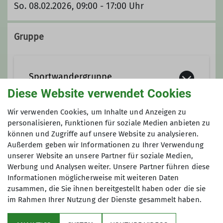
So. 08.02.2026, 09:00 - 17:00 Uhr
Gruppe
Sportwandergruppe
Diese Website verwendet Cookies
Wir verwenden Cookies, um Inhalte und Anzeigen zu
Wir sind eine Gruppe, die sich aus der
personalisieren, Funktionen für soziale Medien anbieten zu
gemischten Wandergruppe heraus
Anmeldung
können und Zugriffe auf unsere Website zu analysieren.
gebildet und inzwischen gut etabliert
Außerdem geben wir Informationen zu Ihrer Verwendung
hat. Wir möchten den sportlichen
unserer Website an unsere Partner für soziale Medien,
Anmeldung bitte direkt beim Wanderleiter.
Aspekt des Wanderns in den
Werbung und Analysen weiter. Unsere Partner führen diese
Vordergrund stellen. Dabei sind die
Informationen möglicherweise mit weiteren Daten
zusammen, die Sie ihnen bereitgestellt haben oder die sie
Anforderungen an die Kondition
im Rahmen Ihrer Nutzung der Dienste gesammelt haben.
vielfältig und stellen sich durch die
Geschwindigkeit (angestrebt sind