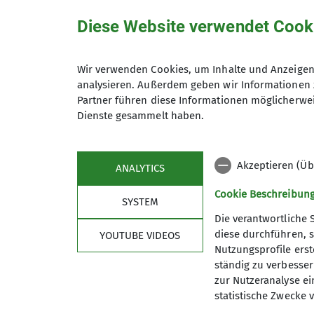
Diese Website verwendet Cook
Organisation
Wir verwenden Cookies, um Inhalte und Anzeigen 
analysieren. Außerdem geben wir Informationen 
Christine Fillie
Partner führen diese Informationen möglicherwei
Dienste gesammelt haben.
Akzeptieren (Üb
ANALYTICS
Cookie Beschreibun
SYSTEM
Die verantwortliche 
diese durchführen, s
YOUTUBE VIDEOS
Nutzungsprofile erste
ständig zu verbessern
zur Nutzeranalyse ei
statistische Zwecke v
Sektion
Aktu