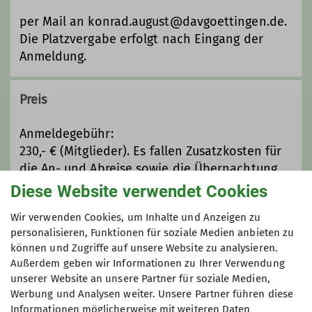
Qualifikationen
per Mail an konrad.august@davgoettingen.de.
Die Platzvergabe erfolgt nach Eingang der
Trainer*in C Skibergsteigen
Anmeldung.
Preis
Anmeldegebühr:
230,- € (Mitglieder). Es fallen Zusatzkosten für
die An- und Abreise sowie die Übernachtung
und Verpflegung (Ü+HP im MBZ ca. 60€/Nacht),
Diese Website verwendet Cookies
ggf. auch Leihgebühr für Ausrüstung an.
Wir verwenden Cookies, um Inhalte und Anzeigen zu
personalisieren, Funktionen für soziale Medien anbieten zu
Maximale Teilnehmeranzahl
können und Zugriffe auf unsere Website zu analysieren.
Außerdem geben wir Informationen zu Ihrer Verwendung
unserer Website an unsere Partner für soziale Medien,
6
Werbung und Analysen weiter. Unsere Partner führen diese
Informationen möglicherweise mit weiteren Daten