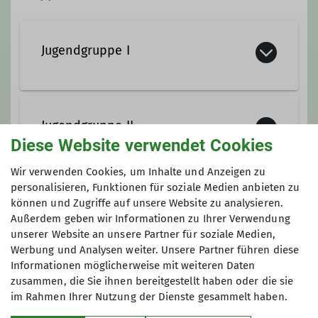
Ämter
AM Alpinklettern
Jugendgruppe I
Mitglied Jugendausschuss
Trainer*in C Sportklettern Leistungssport
Als eine Zusammensetzung aus
Trainer*in C Bergsteigen
klettererfahreneren und -
Jugendgruppe II
beginnenden Jugendlichen treffen wir
Diese Website verwendet Cookies
Zusatzqualifikation Outdoor-
uns wöchentlich im RoXx. Es treten
Sportklettern
Wir verwenden Cookies, um Inhalte und Anzeigen zu
unserer Gruppe immer mal wieder
Unsere Gruppe besteht derzeit aus
personalisieren, Funktionen für soziale Medien anbieten zu
neue Gesichter in Form von frisch
zehn 11- bis 13-jährigen kletter- und
Kindergruppe
können und Zugriffe auf unsere Website zu analysieren.
Kletterbegeisterten bei, doch es hat
Ämter
boulderbegeisterten Jugendlichen. Im
Außerdem geben wir Informationen zu Ihrer Verwendung
sich über die Jahre hinweg ein echter
letzten Jahr gab es einen Wechsel im
unserer Website an unsere Partner für soziale Medien,
Kern von Kletterfreunden geformt –
Werbung und Analysen weiter. Unsere Partner führen diese
Jugendreferent*in
Trainierteam und wir durften Jule
Im Lauf des letzten Jahres hat sich viel
angesichts dieser Diversität an
Informationen möglicherweise mit weiteren Daten
begrüßen und Marie verabschieden.
bei uns getan: Wir haben neue Kinder
zusammen, die Sie ihnen bereitgestellt haben oder die sie
vorhandenen Klettererfahrungen und
Durch Jules Verstärkung konnten wir
Mitglied Jugendausschuss
aufgenommen, aber auch die
im Rahmen Ihrer Nutzung der Dienste gesammelt haben.
auch unterschiedlichen Altersstufen
vier neue Jugendliche aufnehmen, die
Jugendleiterbesetzung hat sich etwas