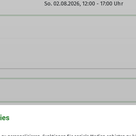
So. 02.08.2026, 12:00 - 17:00 Uhr
.de
Ämter
25.07.2026
Klettergebietsbetreuung
ies
Stellvertretender Wart/Wärt