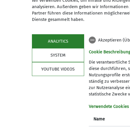
Wir verwenden Cookies, um Inhalte und Anzeigen 
Preis
analysieren. Außerdem geben wir Informationen 
Partner führen diese Informationen möglicherwei
Dienste gesammelt haben.
Maximale Teilnehmeranzahl
Akzeptieren (Üb
ANALYTICS
Cookie Beschreibun
SYSTEM
Die verantwortliche 
diese durchführen, s
YOUTUBE VIDEOS
Nutzungsprofile erste
ständig zu verbessern
zur Nutzeranalyse ei
statistische Zwecke v
Sektion
Aktu
Verwendete Cookies
Geschäftsstelle
Jugendle
Mitglied werden
Studiere
Name
Ehrenamt
GöWald I
Prävention sexualisierte Gewalt
Das aktu