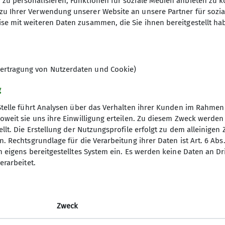
zu personalisieren, Funktionen für soziale Medien anbieten zu k
5€ für erwachsene Nichtmitglieder
zu Ihrer Verwendung unserer Website an unsere Partner für sozi
se mit weiteren Daten zusammen, die Sie ihnen bereitgestellt ha
8
ertragung von Nutzerdaten und Cookie)
g
Stelle führt Analysen über das Verhalten ihrer Kunden im Rahmen
oweit sie uns ihre Einwilligung erteilen. Zu diesem Zweck werde
llt. Die Erstellung der Nutzungsprofile erfolgt zu dem alleinigen 
. Rechtsgrundlage für die Verarbeitung ihrer Daten ist Art. 6 Abs. 
n eigens bereitgestelltes System ein. Es werden keine Daten an D
erarbeitet.
elles
Partner
iter-in werden
Lotto-Sport-Stiftung
n und Klettern
RoXx
Zweck
nfos Mailingliste
BiG
elle Mitteilungsheft
Unterwegs (Outdoor Artikel)