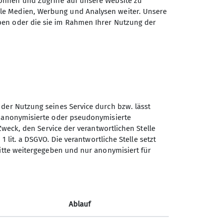
önnen und Zugriffe auf unsere Website zu
ale Medien, Werbung und Analysen weiter. Unsere
ben oder die sie im Rahmen Ihrer Nutzung der
 der Nutzung seines Service durch bzw. lässt
n anonymisierte oder pseudonymisierte
Zweck, den Service der verantwortlichen Stelle
1 lit. a DSGVO. Die verantwortliche Stelle setzt
Sektion Göttingen des
ritte weitergegeben und nur anonymisiert für
Deutschen Alpenvereins e.V.
Kurze Straße 16
37073 Göttingen
Ablauf
Telefon +4955143815