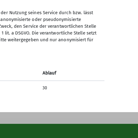
 der Nutzung seines Service durch bzw. lässt
n anonymisierte oder pseudonymisierte
Zweck, den Service der verantwortlichen Stelle
1 lit. a DSGVO. Die verantwortliche Stelle setzt
Sektion Göttingen des
ritte weitergegeben und nur anonymisiert für
Deutschen Alpenvereins e.V.
Kurze Straße 16
37073 Göttingen
Ablauf
Telefon +4955143815
30