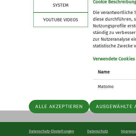
Cookie Beschreibun
Qualifikationen
SYSTEM
Die verantwortliche 
diese durchführen, s
YOUTUBE VIDEOS
Trainer*in C Sportklettern Breitensport
Nutzungsprofile erste
ständig zu verbessern
zur Nutzeranalyse ei
statistische Zwecke v
Sektion
Aktu
Verwendete Cookies
Geschäftsstelle
Jugendle
Mitglied werden
Studiere
Name
Ehrenamt
GöWald I
Prävention sexualisierte Gewalt
Das aktu
Matomo
ALLE AKZEPTIEREN
AUSGEWÄHLTE 
Datenschutz-Einstellungen
Datenschutz
Impress