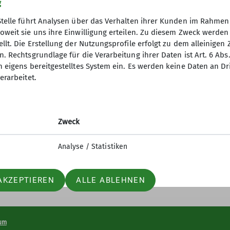
g
Stelle führt Analysen über das Verhalten ihrer Kunden im Rahmen
oweit sie uns ihre Einwilligung erteilen. Zu diesem Zweck werde
 Indoor
llt. Die Erstellung der Nutzungsprofile erfolgt zu dem alleinigen 
. Rechtsgrundlage für die Verarbeitung ihrer Daten ist Art. 6 Abs. 
n eigens bereitgestelltes System ein. Es werden keine Daten an D
erarbeitet.
elles
Partner
iter-in werden
Lotto-Sport-Stiftung
n und Klettern
RoXx
Zweck
nfos Mailingliste
BiG
elle Mitteilungsheft
Unterwegs (Outdoor Artikel)
Analyse / Statistiken
AKZEPTIEREN
ALLE ABLEHNEN
um