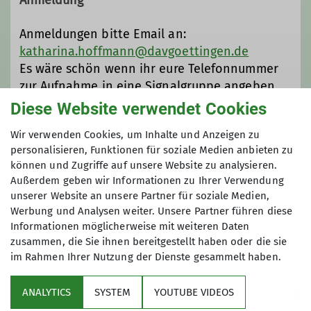
Anmeldungen bitte Email an:
katharina.hoffmann@davgoettingen.de
Es wäre schön wenn ihr eure Telefonnummer
zur Aufnahme in eine Signalgruppe angeben
könntet. Ihr werdet dann hinzugefügt und
Diese Website verwendet Cookies
bekommt aktuelle Informationen.
Wir verwenden Cookies, um Inhalte und Anzeigen zu
personalisieren, Funktionen für soziale Medien anbieten zu
Anmeldung ab / bis
können und Zugriffe auf unsere Website zu analysieren.
Außerdem geben wir Informationen zu Ihrer Verwendung
unserer Website an unsere Partner für soziale Medien,
19.07.2026 / 07.08.2026
Werbung und Analysen weiter. Unsere Partner führen diese
Informationen möglicherweise mit weiteren Daten
zusammen, die Sie ihnen bereitgestellt haben oder die sie
im Rahmen Ihrer Nutzung der Dienste gesammelt haben.
ANALYTICS
SYSTEM
YOUTUBE VIDEOS
Sektion