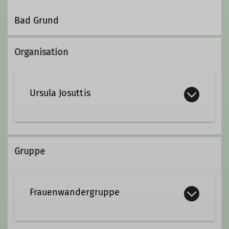
Bad Grund
Organisation
Ursula Josuttis
0160-94909401
Gruppe
ursula.josuttis@davgoettingen.de
Frauenwandergruppe
Ämter
Schriftführerin