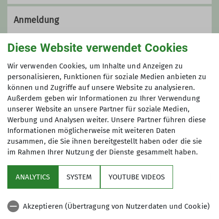
Die Frauenwandergruppe wandert
regelmäßig am 3. Sonntag eines
Anmeldung
Monats. Wir sind bei den
Wanderungen ca. 20 Frauen, die gerne
Anmeldung bis 19.10.2024 12:00 an Ursula:
Diese Website verwendet Cookies
längere Strecken (± 20 km, 4,5 km/h)
ursula.josuttis@t-online.de
wandern und dabei Spaß haben
Wir verwenden Cookies, um Inhalte und Anzeigen zu
wollen. Dabei ist der gemeinsame Weg
personalisieren, Funktionen für soziale Medien anbieten zu
Anmeldung ab / bis
können und Zugriffe auf unsere Website zu analysieren.
das Ziel.
Außerdem geben wir Informationen zu Ihrer Verwendung
Unsere Tageswanderungen führen uns
unserer Website an unsere Partner für soziale Medien,
08.10.2024 / 19.10.2024
in verschiedene Regionen und die
Werbung und Analysen weiter. Unsere Partner führen diese
unterschiedlichsten Naturräume in
Informationen möglicherweise mit weiteren Daten
der Mitte Deutschlands: vom
zusammen, die Sie ihnen bereitgestellt haben oder die sie
Göttinger Wald bis zum Harz oder
im Rahmen Ihrer Nutzung der Dienste gesammelt haben.
Solling über das Weserbergland bis
nach Nordhessen. Es tun sich immer
ANALYTICS
SYSTEM
YOUTUBE VIDEOS
Sektion
andere Landschaften auf, die es zu
erkunden gilt. Auch die Jahreszeiten
Akzeptieren (Übertragung von Nutzerdaten und Cookie)
Aktuelles
prägen unsere Wanderungen. So