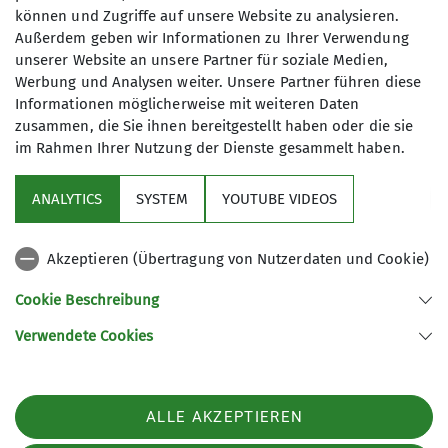
Anmeldung bis
können und Zugriffe auf unsere Website zu analysieren.
das Ziel.
Außerdem geben wir Informationen zu Ihrer Verwendung
Unsere Tageswanderungen führen uns
unserer Website an unsere Partner für soziale Medien,
15.12.2023
in verschiedene Regionen und die
Werbung und Analysen weiter. Unsere Partner führen diese
unterschiedlichsten Naturräume in
Informationen möglicherweise mit weiteren Daten
der Mitte Deutschlands: vom
zusammen, die Sie ihnen bereitgestellt haben oder die sie
Göttinger Wald bis zum Harz oder
im Rahmen Ihrer Nutzung der Dienste gesammelt haben.
Solling über das Weserbergland bis
nach Nordhessen. Es tun sich immer
ANALYTICS
SYSTEM
YOUTUBE VIDEOS
Sektion
andere Landschaften auf, die es zu
erkunden gilt. Auch die Jahreszeiten
Akzeptieren (Übertragung von Nutzerdaten und Cookie)
Aktuelles
prägen unsere Wanderungen. So
führen uns die Wege im Frühling durch
Cookie Beschreibung
Märzenbecher oder Bärlauch, im
Partner
Verwendete Cookies
Sommer zu Orchideen und im Winter
durch Schneelandschaften. Schöne
Rastplätze oder Aussichtspunkte
Sektion Göttingen des Deutschen Alpenvereins e.V.
ALLE AKZEPTIEREN
laden zum kurzen Verweilen &
Kurze Straße 16
37073 Göttingen
Brotzeit ein. Oft gibt es jedoch im