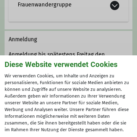
Frauenwandergruppe
Die Frauenwandergruppe wandert
regelmäßig am 3. Sonntag eines
Anmeldung
Monats. Wir sind bei den
Wanderungen ca. 20 Frauen, die gerne
Anmeldung bis spätestens Freitag den
längere Strecken (± 20 km, 4,5 km/h)
18.09.2026 - 12 Uhr:
Diese Website verwendet Cookies
wandern und dabei Spaß haben
frauenwandergruppe@davgoettingen.de
wollen. Dabei ist der gemeinsame Weg
Wir verwenden Cookies, um Inhalte und Anzeigen zu
das Ziel.
personalisieren, Funktionen für soziale Medien anbieten zu
Anmeldung ab / bis
können und Zugriffe auf unsere Website zu analysieren.
Unsere Tageswanderungen führen uns
Außerdem geben wir Informationen zu Ihrer Verwendung
in verschiedene Regionen und die
unserer Website an unsere Partner für soziale Medien,
14.09.2026 / 18.09.2026
unterschiedlichsten Naturräume in
Werbung und Analysen weiter. Unsere Partner führen diese
der Mitte Deutschlands: vom
Informationen möglicherweise mit weiteren Daten
Göttinger Wald bis zum Harz oder
zusammen, die Sie ihnen bereitgestellt haben oder die sie
Solling über das Weserbergland bis
im Rahmen Ihrer Nutzung der Dienste gesammelt haben.
nach Nordhessen. Es tun sich immer