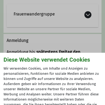
Frauenwandergruppe
Die Frauenwandergruppe wandert
regelmäßig am 3. Sonntag eines
Anmeldung
Monats. Wir sind bei den
Wanderungen ca. 20 Frauen, die gerne
Anmeldung bis
spätestens Freitag den
längere Strecken (± 20 km, 4,5 km/h)
19.06.2026 - 12 Uhr
bei Monika:
Diese Website verwendet Cookies
wandern und dabei Spaß haben
monika.maywald@davgoettingen.de
wollen. Dabei ist der gemeinsame Weg
Wir verwenden Cookies, um Inhalte und Anzeigen zu
das Ziel.
personalisieren, Funktionen für soziale Medien anbieten zu
Anmeldung ab / bis
können und Zugriffe auf unsere Website zu analysieren.
Unsere Tageswanderungen führen uns
Außerdem geben wir Informationen zu Ihrer Verwendung
in verschiedene Regionen und die
unserer Website an unsere Partner für soziale Medien,
10.06.2026 / 19.06.2026
unterschiedlichsten Naturräume in
Werbung und Analysen weiter. Unsere Partner führen diese
der Mitte Deutschlands: vom
Informationen möglicherweise mit weiteren Daten
Göttinger Wald bis zum Harz oder
zusammen, die Sie ihnen bereitgestellt haben oder die sie