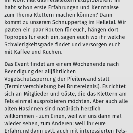
Ihr wollt mal das Felsklettern ausprobieren? Ihr
habt schon erste Erfahrungen und Kenntnisse
zum Thema Klettern machen können? Dann
kommt zu unserem Schnuppertag im Helletal. Wir
pzuten ein paar Routen für euch, hängen dort
Topropes für euch ein, sagen euch wo ihr welche
Schwierigkeitsgrade findet und versorgen euch
mit Kaffee und Kuchen.
Das Event findet am einem Wochenende nach
Beendigung der alljährlichen
Vogelschutzsperrung der Pfeilerwand statt
© DAV Göttingen
(Terminverschiebung bei Brutereignis!). Es richtet
sich an Mitglieder und Gäste, die das Klettern am
Fels einmal ausprobieren möchten. Aber auch alle
alten Has:innen sind natürlich herzlich
willkommen - zum Einen, weil wir uns dann mal
wieder sehen, zum Anderen: weil ihr eure
Erfahrung dann evtl. auch mit interessierten Fels-