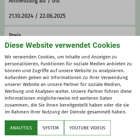
Anmeldung ab / bis
Trainer*in C Sportklettern Breitensport
21.10.2024 / 22.06.2025
Ämter
Preis
Klettergebietsbetreuung
Diese Website verwendet Cookies
kostenlos
Wir verwenden Cookies, um Inhalte und Anzeigen zu
Stellvertretender Wart/Wärtin der
personalisieren, Funktionen für soziale Medien anbieten zu
Helletalhütte
Maximale Teilnehmeranzahl
können und Zugriffe auf unsere Website zu analysieren.
Außerdem geben wir Informationen zu Ihrer Verwendung
unserer Website an unsere Partner für soziale Medien,
30
Werbung und Analysen weiter. Unsere Partner führen diese
Informationen möglicherweise mit weiteren Daten
zusammen, die Sie ihnen bereitgestellt haben oder die sie
im Rahmen Ihrer Nutzung der Dienste gesammelt haben.
ANALYTICS
SYSTEM
YOUTUBE VIDEOS
Sektion