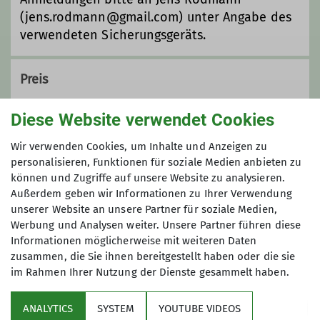
(jens.rodmann@gmail.com) unter Angabe des
Trainer*in C Sportklettern Breitensport
verwendeten Sicherungsgeräts.
Indoor
Preis
60 € (DAV-Mitglieder), 80 € (Gäste), inkl. DAV
Diese Website verwendet Cookies
Kletterschein "Vorstieg" und Halleneintritt
Wir verwenden Cookies, um Inhalte und Anzeigen zu
personalisieren, Funktionen für soziale Medien anbieten zu
Maximale Teilnehmeranzahl
können und Zugriffe auf unsere Website zu analysieren.
Außerdem geben wir Informationen zu Ihrer Verwendung
unserer Website an unsere Partner für soziale Medien,
4
Werbung und Analysen weiter. Unsere Partner führen diese
Informationen möglicherweise mit weiteren Daten
zusammen, die Sie ihnen bereitgestellt haben oder die sie
im Rahmen Ihrer Nutzung der Dienste gesammelt haben.
ANALYTICS
SYSTEM
YOUTUBE VIDEOS
Sektion