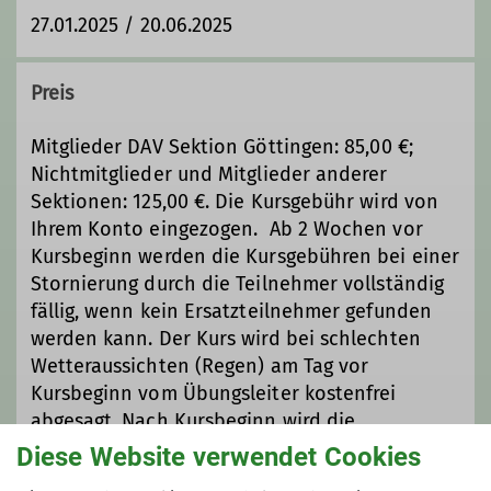
27.01.2025 / 20.06.2025
Trainer*in C Sportklettern Breitensport
Preis
Zusatzqualifikation Traditionelles
Klettern
Mitglieder DAV Sektion Göttingen: 85,00 €;
Nichtmitglieder und Mitglieder anderer
Zusatzqualifikation Outdoor-
Sektionen: 125,00 €. Die Kursgebühr wird von
Sportklettern
Ihrem Konto eingezogen. Ab 2 Wochen vor
Kursbeginn werden die Kursgebühren bei einer
Stornierung durch die Teilnehmer vollständig
fällig, wenn kein Ersatzteilnehmer gefunden
werden kann. Der Kurs wird bei schlechten
Wetteraussichten (Regen) am Tag vor
Kursbeginn vom Übungsleiter kostenfrei
abgesagt. Nach Kursbeginn wird die
Kursgebühr auch bei vorzeitigem Abbruch in
Diese Website verwendet Cookies
vollem Umfang fällig.