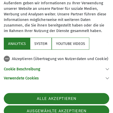
Kletterbetreuer*in Breitensport
Außerdem geben wir Informationen zu Ihrer Verwendung
unserer Website an unsere Partner für soziale Medien,
Werbung und Analysen weiter. Unsere Partner führen diese
James-Franck-Ring 1b
Informationen möglicherweise mit weiteren Daten
37077 Göttingen
zusammen, die Sie ihnen bereitgestellt haben oder die sie
im Rahmen Ihrer Nutzung der Dienste gesammelt haben.
ANALYTICS
SYSTEM
YOUTUBE VIDEOS
Sektion
Akzeptieren (Übertragung von Nutzerdaten und Cookie)
Aktuelles
Cookie Beschreibung
Partner
Verwendete Cookies
Sektion Göttingen des Deutschen Alpenvereins e.V.
ALLE AKZEPTIEREN
Kurze Straße 16
37073 Göttingen
Telefon +4955143815
AUSGEWÄHLTE AKZEPTIEREN