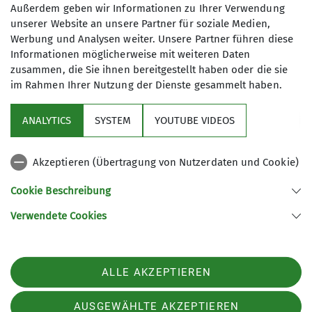
Kletterbetreuer*in Breitensport
Außerdem geben wir Informationen zu Ihrer Verwendung
unserer Website an unsere Partner für soziale Medien,
Werbung und Analysen weiter. Unsere Partner führen diese
James-Franck-Ring 1b
Informationen möglicherweise mit weiteren Daten
37077 Göttingen
zusammen, die Sie ihnen bereitgestellt haben oder die sie
im Rahmen Ihrer Nutzung der Dienste gesammelt haben.
ANALYTICS
SYSTEM
YOUTUBE VIDEOS
Sektion
Akzeptieren (Übertragung von Nutzerdaten und Cookie)
Aktuelles
Cookie Beschreibung
Partner
Verwendete Cookies
Sektion Göttingen des Deutschen Alpenvereins e.V.
ALLE AKZEPTIEREN
Kurze Straße 16
37073 Göttingen
Telefon +4955143815
AUSGEWÄHLTE AKZEPTIEREN