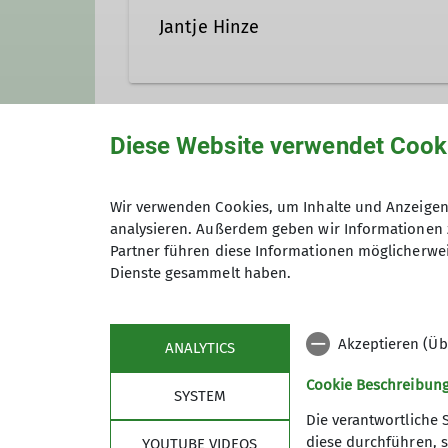
Jantje Hinze
jantje.hinze@davgoettingen
Diese Website verwendet Cook
Unsere Veranstaltungsorte
Qualifikationen
Wir verwenden Cookies, um Inhalte und Anzeigen 
analysieren. Außerdem geben wir Informationen 
Nordwand
Kletterbetreuer*in Breitensport
Partner führen diese Informationen möglicherwei
Dienste gesammelt haben.
James-Franck-Ring 1b
37077 Göttingen
Akzeptieren (Üb
ANALYTICS
Cookie Beschreibun
SYSTEM
Die verantwortliche 
diese durchführen, s
YOUTUBE VIDEOS