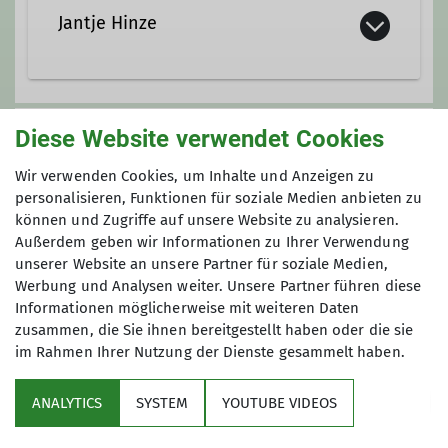
Jantje Hinze
jantje.hinze@davgoettingen.de
Diese Website verwendet Cookies
Unsere Veranstaltungsorte
Wir verwenden Cookies, um Inhalte und Anzeigen zu
Qualifikationen
personalisieren, Funktionen für soziale Medien anbieten zu
Nordwand
können und Zugriffe auf unsere Website zu analysieren.
Kletterbetreuer*in Breitensport
Außerdem geben wir Informationen zu Ihrer Verwendung
unserer Website an unsere Partner für soziale Medien,
Werbung und Analysen weiter. Unsere Partner führen diese
James-Franck-Ring 1b
Ämter
Informationen möglicherweise mit weiteren Daten
37077 Göttingen
zusammen, die Sie ihnen bereitgestellt haben oder die sie
Klettern und Naturschutz
im Rahmen Ihrer Nutzung der Dienste gesammelt haben.
ANALYTICS
SYSTEM
YOUTUBE VIDEOS
Sektion