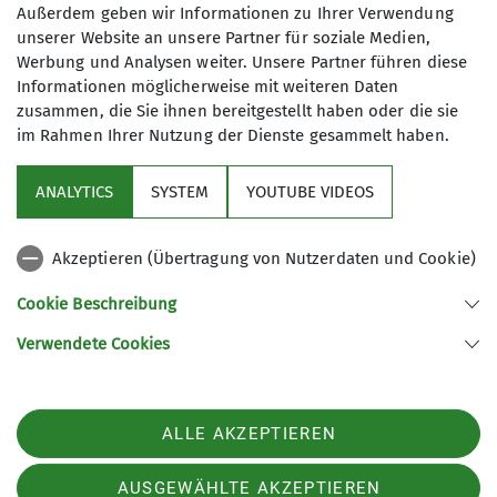
Kletterbetreuer*in Breitensport
Außerdem geben wir Informationen zu Ihrer Verwendung
unserer Website an unsere Partner für soziale Medien,
Werbung und Analysen weiter. Unsere Partner führen diese
James-Franck-Ring 1b
Informationen möglicherweise mit weiteren Daten
37077 Göttingen
zusammen, die Sie ihnen bereitgestellt haben oder die sie
im Rahmen Ihrer Nutzung der Dienste gesammelt haben.
ANALYTICS
SYSTEM
YOUTUBE VIDEOS
Sektion
Akzeptieren (Übertragung von Nutzerdaten und Cookie)
Aktuelles
Cookie Beschreibung
Partner
Verwendete Cookies
Sektion Göttingen des Deutschen Alpenvereins e.V.
ALLE AKZEPTIEREN
Kurze Straße 16
37073 Göttingen
Telefon +4955143815
AUSGEWÄHLTE AKZEPTIEREN