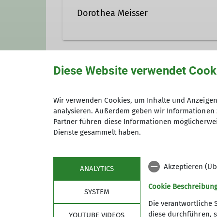
Dorothea Meisser
Diese Website verwendet Cook
Unsere Veranstaltungsorte
Wir verwenden Cookies, um Inhalte und Anzeigen 
analysieren. Außerdem geben wir Informationen 
Nordwand
Partner führen diese Informationen möglicherwei
Dienste gesammelt haben.
James-Franck-Ring 1b
37077 Göttingen
Akzeptieren (Üb
ANALYTICS
Cookie Beschreibun
SYSTEM
Die verantwortliche 
diese durchführen, s
YOUTUBE VIDEOS