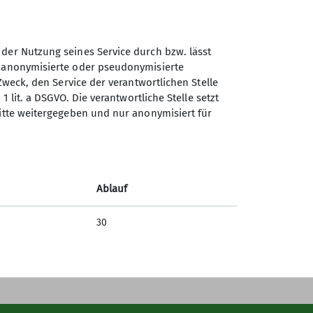
 der Nutzung seines Service durch bzw. lässt
n anonymisierte oder pseudonymisierte
Zweck, den Service der verantwortlichen Stelle
1 lit. a DSGVO. Die verantwortliche Stelle setzt
Sektion Göttingen des
ritte weitergegeben und nur anonymisiert für
Deutschen Alpenvereins e.V.
Kurze Straße 16
37073 Göttingen
Ablauf
Telefon +4955143815
30