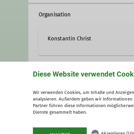
Organisation
Konstantin Christ
KonstantinChrist@t-online.
Diese Website verwendet Cook
Unsere Veranstaltungsorte
Qualifikationen
Wir verwenden Cookies, um Inhalte und Anzeigen 
analysieren. Außerdem geben wir Informationen 
Nordwand
Kletterbetreuer*in Breitensport
Partner führen diese Informationen möglicherwei
Dienste gesammelt haben.
James-Franck-Ring 1b
37077 Göttingen
Akzeptieren (Üb