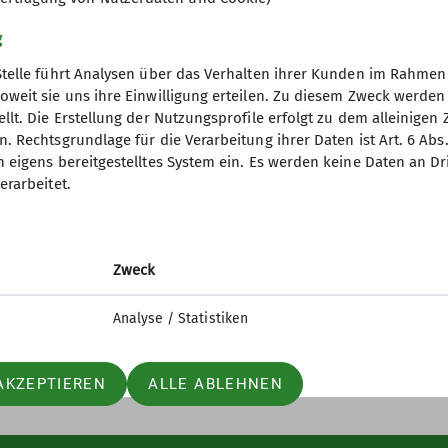
g
Stelle führt Analysen über das Verhalten ihrer Kunden im Rahmen
oweit sie uns ihre Einwilligung erteilen. Zu diesem Zweck werde
llt. Die Erstellung der Nutzungsprofile erfolgt zu dem alleinigen 
. Rechtsgrundlage für die Verarbeitung ihrer Daten ist Art. 6 Abs. 
n eigens bereitgestelltes System ein. Es werden keine Daten an D
erarbeitet.
elles
Partner
iter-in werden
Lotto-Sport-Stiftung
n und Klettern
RoXx
Zweck
nfos Mailingliste
BiG
elle Mitteilungsheft
Unterwegs (Outdoor Artikel)
Analyse / Statistiken
AKZEPTIEREN
ALLE ABLEHNEN