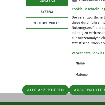
ANALYTICS
Cookie Beschreibun
SYSTEM
Die verantwortliche 
diese durchführen, s
YOUTUBE VIDEOS
Nutzungsprofile erste
ständig zu verbessern
zur Nutzeranalyse ei
statistische Zwecke v
Sektion
Aktu
Verwendete Cookies
Geschäftsstelle
Jugendle
Mitglied werden
Studiere
Name
Ehrenamt
GöWald I
Prävention sexualisierte Gewalt
Das aktu
Matomo
ALLE AKZEPTIEREN
AUSGEWÄHLTE 