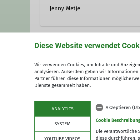
Jenny Metje
Qualifikationen
Diese Website verwendet Cook
Unsere Veranstaltungsorte
Kletterbetreuer*in Breitensport
Wir verwenden Cookies, um Inhalte und Anzeigen 
analysieren. Außerdem geben wir Informationen 
Nordwand
Partner führen diese Informationen möglicherwei
Dienste gesammelt haben.
James-Franck-Ring 1b
37077 Göttingen
Akzeptieren (Üb
ANALYTICS
Cookie Beschreibun
SYSTEM
Die verantwortliche 
diese durchführen, s
YOUTUBE VIDEOS