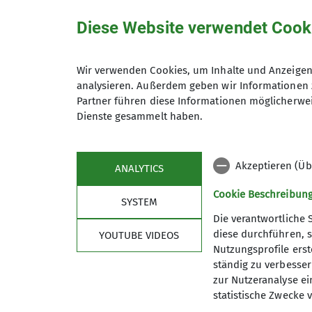
Diese Website verwendet Cook
Unsere Veranstaltungsorte
Wir verwenden Cookies, um Inhalte und Anzeigen 
analysieren. Außerdem geben wir Informationen 
Nordwand
Partner führen diese Informationen möglicherwei
Dienste gesammelt haben.
James-Franck-Ring 1b
37077 Göttingen
Akzeptieren (Üb
ANALYTICS
Cookie Beschreibun
SYSTEM
Die verantwortliche 
diese durchführen, s
YOUTUBE VIDEOS
Nutzungsprofile erste
ständig zu verbessern
zur Nutzeranalyse ei
statistische Zwecke v
Sektion
Aktu