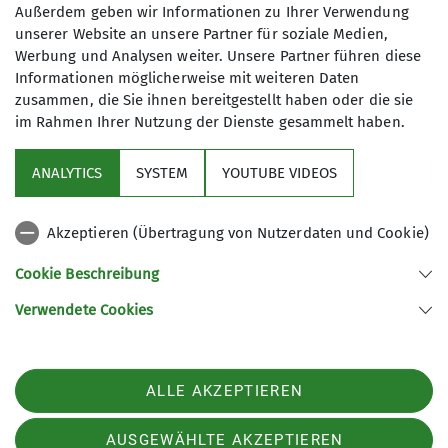
Kletterbetreuer*in Breitensport
Außerdem geben wir Informationen zu Ihrer Verwendung
unserer Website an unsere Partner für soziale Medien,
Werbung und Analysen weiter. Unsere Partner führen diese
James-Franck-Ring 1b
Ämter
Informationen möglicherweise mit weiteren Daten
37077 Göttingen
zusammen, die Sie ihnen bereitgestellt haben oder die sie
Klettern und Naturschutz
im Rahmen Ihrer Nutzung der Dienste gesammelt haben.
ANALYTICS
SYSTEM
YOUTUBE VIDEOS
Sektion
Akzeptieren (Übertragung von Nutzerdaten und Cookie)
Aktuelles
Cookie Beschreibung
Partner
Verwendete Cookies
Sektion Göttingen des Deutschen Alpenvereins e.V.
ALLE AKZEPTIEREN
Kurze Straße 16
37073 Göttingen
Telefon +4955143815
AUSGEWÄHLTE AKZEPTIEREN